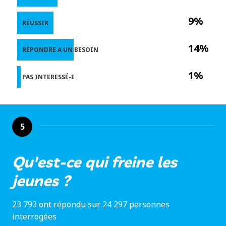
9%
RÉUSSIR
14%
RÉPONDRE A UN BESOIN
1%
PAS INTERESSÉ-E
5
Qu'est-ce qui freine les
jeunes ?
23 793 ont répondu sur 24 297 personnes
interrogées