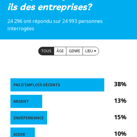
ils des entreprises?
24 296 ont répondu sur 24 993 personnes
interrogées
TOUS
ÂGE
GENRE
LIEU
38%
PAS D'EMPLOIS DÉCENTS
13%
ARGENT
15%
INDÉPENDANCE
10%
AIDER