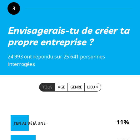
3
Envisagerais-tu de créer ta
propre entreprise ?
24 993 ont répondu sur 25 641 personnes
interrogées
TOUS
ÂGE
GENRE
LIEU
11%
J'EN AI DÉJÀ UNE