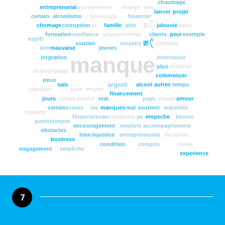
chaumage
entreprenariat
gouvernance
manqe
rien
lancer
projet
certain
alcoolisme
beaucoup
financier
㐰〲
chomage
corruption
pr
famille
aide
jalousie
base
formation
confiance
gouvernement
clients
peur
exemple
esprit
㔰〲
soutien
moyens
obstacle
dire
mauvaise
jeunes
manque
intgration
orientation
plus
materiel
entre
courage
commencer
peux
argent
sais
alcool
autres
temps
capitaux
taxe
moyen
financement
jours
tchad
emploi
etat
pays
travail
amour
certains
taxes
vie
manques
mal
soutient
materiels
creation
financiers
cas
entreprise
ya
empeche
besoin
parents
impot
encouragement
emplois
accompagnement
obstacles
bien
injustice
entrepreneuriat
ducation
business
condition
compris
climat
engagement
empêche
experience
7