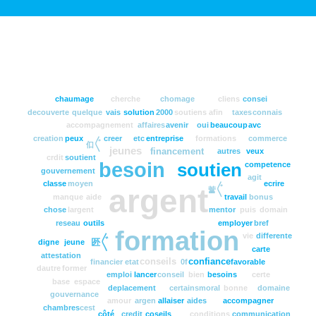
chaumage
cherche
chomage
cliens
consei
decouverte
quelque
vais
solution
2000
soutiens
afin
taxes
connais
accompagnement
affaires
avenir
oui
beaucoup
avc
creation
peux
creer
etc
entreprise
formations
commerce
㐰〲
jeunes
financement
autres
veux
crdit
soutient
besoin
competence
soutien
gouvernement
agit
classe
moyen
ecrire
䔰〲
argent
manque
aide
travail
bonus
chose
largent
mentor
puis
domain
reseau
outils
employer
bref
formation
vie
differente
㔰〲
digne
jeune
carte
attestation
conseils
confiance
financier
etat
0f
favorable
dautre
former
emploi
lancer
conseil
bien
besoins
certe
base
espace
deplacement
certains
moral
bonne
domaine
gouvernance
amour
argen
allaiser
aides
accompagner
chambres
cest
côté
credit
coseils
conditions
communication