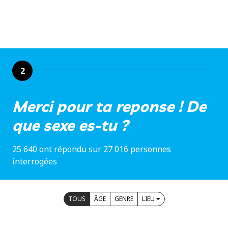
2
Merci pour ta reponse ! De
que sexe es-tu ?
25 640 ont répondu sur 27 016 personnes
interrogées
TOUS
ÂGE
GENRE
LIEU