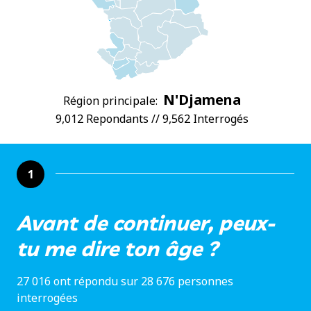
N'Djamena
Région principale:
9,012 Repondants // 9,562 Interrogés
1
Avant de continuer, peux-
tu me dire ton âge ?
27 016 ont répondu sur 28 676 personnes
interrogées