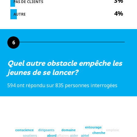
3%
PAS DE CLIENTS
4%
AUTRE
6
Quel autre obstacle empêche les
jeunes de se lancer?
594 ont répondu sur 835 personnes interrogées
entourage
conscience
dirigeants
domaine
emploie
cherche
soutiens
abord
affaires
aider
airtel