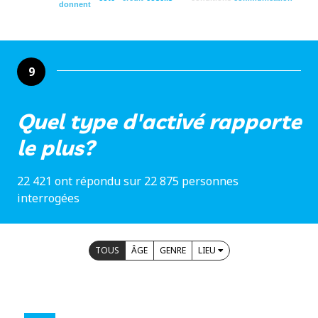
donnent
9
Quel type d'activé rapporte
le plus?
22 421 ont répondu sur 22 875 personnes
interrogées
TOUS
ÂGE
GENRE
LIEU