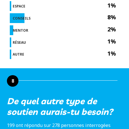
1%
ESPACE
8%
CONSEILS
2%
MENTOR
1%
RÉSEAU
1%
AUTRE
8
De quel autre type de
soutien aurais-tu besoin?
199 ont répondu sur 278 personnes interrogées