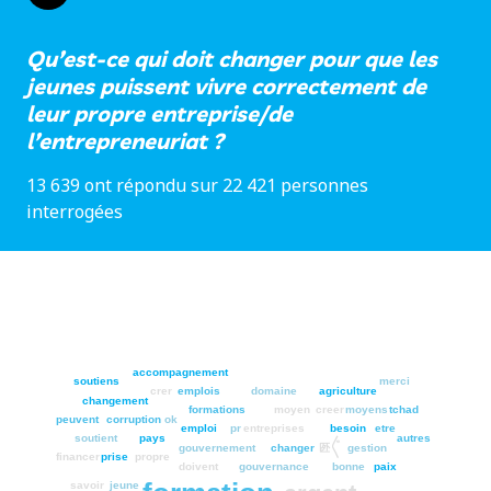
Qu’est-ce qui doit changer pour que les
jeunes puissent vivre correctement de
leur propre entreprise/de
l’entrepreneuriat ?
13 639 ont répondu sur 22 421 personnes
interrogées
accompagnement
soutiens
merci
crer
emplois
domaine
agriculture
changement
formations
moyen
creer
moyens
tchad
peuvent
corruption
ok
emploi
pr
entreprises
besoin
etre
soutient
pays
autres
㔰〲
gouvernement
changer
gestion
financer
prise
propre
doivent
gouvernance
bonne
paix
savoir
jeune