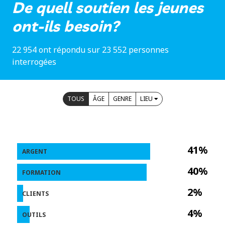
De quell soutien les jeunes
ont-ils besoin?
22 954 ont répondu sur 23 552 personnes
interrogées
TOUS
ÂGE
GENRE
LIEU
41%
ARGENT
40%
FORMATION
2%
CLIENTS
4%
OUTILS