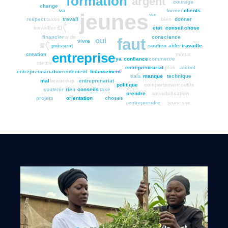
formation
argent
courage
change
va
former
clients
jeunes
vie
respect
taxes
travail
bien
donner
㐰〲
travailler
etat
conseil
chose
financier
aide
conscience
faut
oui
vivre
䔰〲
puissent
soutien
aider
travaille
entreprise
creation
mieux
ya
confiance
commerce
mettre
entrepreneuriat
plus
alcool
entrepreunariat
correctement
financement
sais
manque
technique
mal
beaucoup
entreprenariat
politique
comportement
outils
soutenir
rien
conseils
taxe
prendre
sensibilisation
projets
orientation
choses
entreprendre
jeunesse