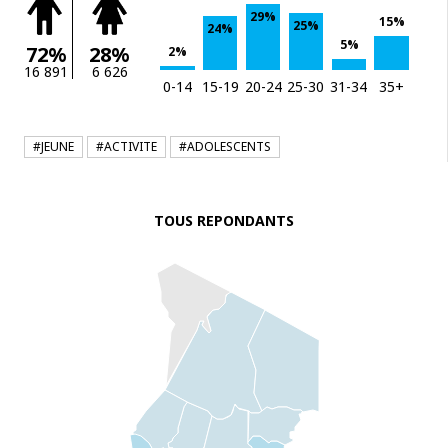
29%
15%
25%
24%
5%
72%
28%
2%
16 891
6 626
0-14
15-19
20-24
25-30
31-34
35+
#JEUNE
#ACTIVITE
#ADOLESCENTS
TOUS REPONDANTS