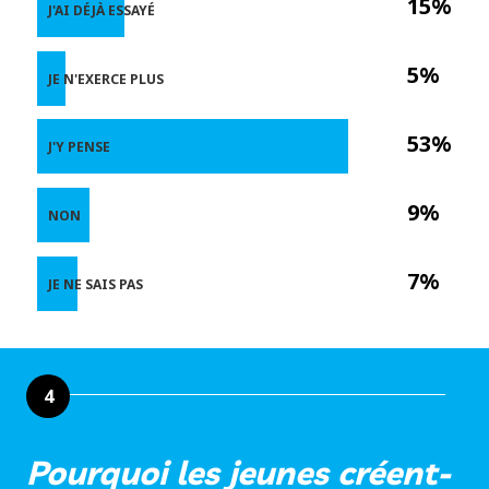
15%
J'AI DÉJÀ ESSAYÉ
5%
JE N'EXERCE PLUS
53%
J'Y PENSE
9%
NON
7%
JE NE SAIS PAS
4
Pourquoi les jeunes créent-